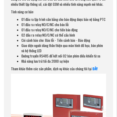
nhiều thiết lập thông số, cài đặt GSM và nhiều tính năng mạnh mẽ khác.
Tính năng cơ bản:
01 đầu ra lập trình cân bằng cho báo động được bảo vệ bằng PTC
01 đầu ra relay NO/C/NC cho báo lỗi
01 đầu ra relay NO/C/NC cho tiền báo động
02 đầu ra relay NO/C/NC có thể cấu hình
Còi cảnh báo cho: Báo lỗi - Tiền cảnh báo - Báo động
Giao diện người dùng thân thiện qua màn hình đồ họa, bàn phím
và hệ thống LED
Đường truyền RS485 để kết nối 02 bàn phím điều khiển từ xa
Khả năng lưu trữ tối đa 2000 sự kiện
Tham khảo thêm các sản phẩm, dịch vụ khác của chúng tôi tại
ĐÂY