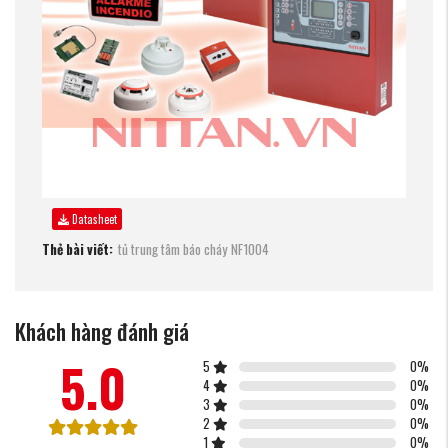
Datasheet
Thẻ bài viết:
tủ trung tâm báo cháy
NF1004
Khách hàng đánh giá
5.0
5
0
%
4
0
%
3
0
%
2
0
%
1
0
%