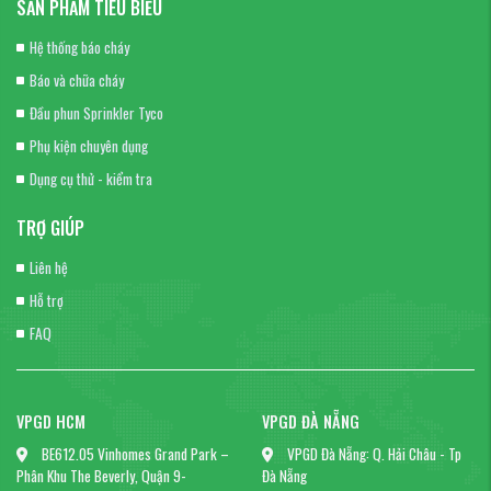
SẢN PHẨM TIÊU BIỂU
Hệ thống báo cháy
Báo và chữa cháy
Đầu phun Sprinkler Tyco
Phụ kiện chuyên dụng
Dụng cụ thử - kiểm tra
TRỢ GIÚP
Liên hệ
Hỗ trợ
FAQ
VPGD HCM
VPGD ĐÀ NẴNG
BE612.05 Vinhomes Grand Park –
VPGD Đà Nẵng: Q. Hải Châu - Tp
Phân Khu The Beverly, Quận 9-
Đà Nẵng