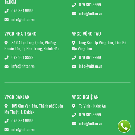
Tp.HCM
079.861.9999
079.861.9999
info@nittan.vn
info@nittan.vn
VPGD NHA TRANG
VPGD VŨNG TÀU
Số 04 Lạc Long Quân, Phường
Long Sơn, Tp Vũng Tàu, Tỉnh Bà
Phước Tân, Tp Nha Trang, Khánh Hòa
Rịa Vũng Tàu
079.861.9999
079.861.9999
info@nittan.vn
info@nittan.vn
VPGD DAKLAK
VPGD NGHỆ AN
105 Chu Văn Tấn, Thành phố Buôn
Tp Vinh - Nghệ An
Ma Thuật, T, Đaklak
079.861.9999
079.861.9999
info@nittan.vn
info@nittan.vn