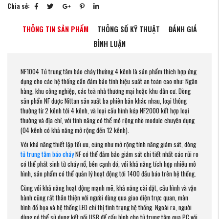
Chia sẻ:
THÔNG TIN SẢN PHẨM
THÔNG SỐ KỸ THUẬT
ĐÁNH GIÁ
BÌNH LUẬN
NF1004 Tủ trung tâm báo cháy thường 4 kênh là sản phẩm thích hợp ứng
dụng cho các hệ thống cần đảm bảo tính hiệu suất an toàn cao như: Ngân
hàng, khu công nghiệp, các toà nhà thương mại hoặc khu dân cư. Dòng
sản phẩn NF được Nittan sản xuất ba phiên bản khác nhau, loại thông
thường từ 2 kênh tới 4 kênh, và loại cấu hình kép NF2000 kết hợp loại
thường và địa chỉ, với tính năng có thể mở rộng nhờ module chuyên dụng
(04 kênh có khả năng mở rộng đến 12 kênh).
Với khả năng thiết lập tối ưu, cũng như mở rộng tính năng giám sát, dòng
tủ trung tâm báo cháy
NF có thể đảm bảo giám sát chi tiết nhất các rủi ro
có thể phát sinh từ cháy nổ, bên cạnh đó, với khả năng tích hợp nhiều mô
hình, sản phẩm có thể quản lý hoạt động tới 1400 đầu báo trên hệ thống.
Cùng với khả năng hoạt động mạnh mẽ, khả năng cài đặt, cấu hình và vận
hành cũng rất thân thiện với người dùng qua giao diện trực quan, màn
hình đồ họa và hệ thống LED chỉ thị tình trạng hệ thống. Ngoài ra, người
dùng có thể sử dụng kết nối USB để cấu hình cho tủ trung tâm qua PC với