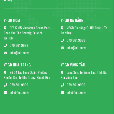
VPGD HCM
VPGD ĐÀ NẴNG
BE612.05 Vinhomes Grand Park –
VPGD Đà Nẵng: Q. Hải Châu - Tp
Phân Khu The Beverly, Quận 9-
Đà Nẵng
Tp.HCM
079.861.9999
079.861.9999
info@nittan.vn
info@nittan.vn
VPGD NHA TRANG
VPGD VŨNG TÀU
Số 04 Lạc Long Quân, Phường
Long Sơn, Tp Vũng Tàu, Tỉnh Bà
Phước Tân, Tp Nha Trang, Khánh Hòa
Rịa Vũng Tàu
079.861.9999
079.861.9999
info@nittan.vn
info@nittan.vn