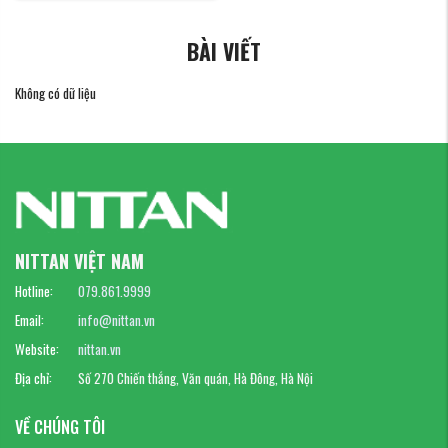
BÀI VIẾT
Không có dữ liệu
NITTAN VIỆT NAM
Hotline:
079.861.9999
Email:
info@nittan.vn
Website:
nittan.vn
Địa chỉ:
Số 270 Chiến thắng, Văn quán, Hà Đông, Hà Nội
VỀ CHÚNG TÔI