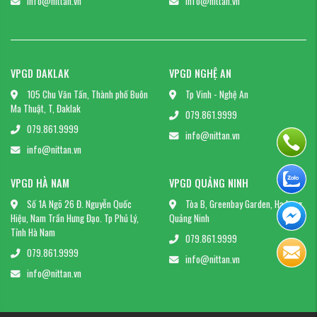
info@nittan.vn
info@nittan.vn
VPGD DAKLAK
VPGD NGHỆ AN
105 Chu Văn Tấn, Thành phố Buôn
Tp Vinh - Nghệ An
Ma Thuật, T, Đaklak
079.861.9999
079.861.9999
info@nittan.vn
info@nittan.vn
VPGD HÀ NAM
VPGD QUẢNG NINH
Số 1A Ngõ 26 Đ. Nguyễn Quốc
Tòa B, Greenbay Garden, Hạ Long,
Hiệu, Nam Trần Hưng Đạo. Tp Phủ Lý,
Quảng Ninh
Tỉnh Hà Nam
079.861.9999
079.861.9999
info@nittan.vn
info@nittan.vn