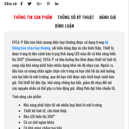
Chia sẻ:
THÔNG TIN SẢN PHẨM
THÔNG SỐ KỸ THUẬT
ĐÁNH GIÁ
BÌNH LUẬN
EVCA-P Đầu báo khói quang điện loại thường được sử dụng trong
hệ
thống báo cháy loại thường
, với kiểu dáng đẹp và cấu hình thấp. Thiết bị
được trang bị đèn cảnh báo trạng thái dạng LED màu đỏ có khả năng hiển
thị 360° (Omniview). EVCA-P sở hữu buồng thu khói được thiết kế tinh tế,
cung cấp khả năng phát hiện nhiều dạng khói với độ nhạy cao. Ngoài ra,
đầu báo có màng chắn ngăn chặn côn trùng và hạn chế tối đa ảnh hưởng
của bụi bẩn từ môi trường, qua đó hạn chế được việc kích hoạt cảnh báo
giả. Với thiết kế độc lập, khả năng chống bụi bẩn, giảm độ nhạy đối với
các nguyên nhân có thể gây ra báo động giả, đồng thời đạt tiêu chuẩn UL.
Tính năng sản phẩm:
Khả năng phát hiện tối với nhiều loại khói từ môi trường
Thiết kế tinh tế, cấu hình thấp
Đèn LED hiển thị 360°
Có cơ chế ngàm khóa
Có khả năng chống bụi bẩn