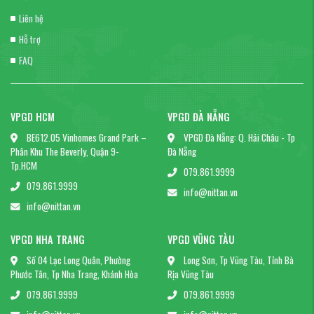
Liên hệ
Hỗ trợ
FAQ
VPGD HCM
VPGD ĐÀ NẴNG
BE612.05 Vinhomes Grand Park –
VPGD Đà Nẵng: Q. Hải Châu - Tp
Phân Khu The Beverly, Quận 9-
Đà Nẵng
Tp.HCM
079.861.9999
079.861.9999
info@nittan.vn
info@nittan.vn
VPGD NHA TRANG
VPGD VŨNG TÀU
Số 04 Lạc Long Quân, Phường
Long Sơn, Tp Vũng Tàu, Tỉnh Bà
Phước Tân, Tp Nha Trang, Khánh Hòa
Rịa Vũng Tàu
079.861.9999
079.861.9999