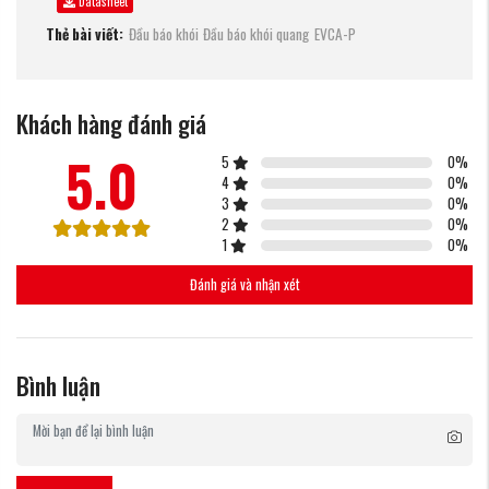
Datasheet
Thẻ bài viết:
Đầu báo khói
Đầu báo khói quang
EVCA-P
Khách hàng đánh giá
5.0
5
0
%
4
0
%
3
0
%
2
0
%
1
0
%
Đánh giá và nhận xét
Bình luận