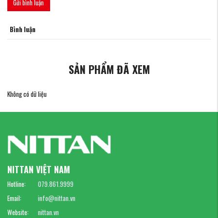
Gửi bình luận
Bình luận
SẢN PHẨM ĐÃ XEM
Không có dữ liệu
NITTAN VIỆT NAM
Hotline:
079.861.9999
Email:
info@nittan.vn
Website:
nittan.vn