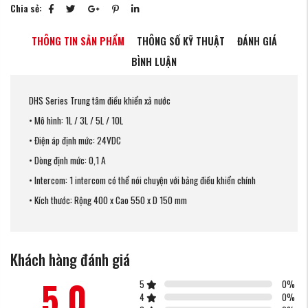
Chia sẻ:
THÔNG TIN SẢN PHẨM
THÔNG SỐ KỸ THUẬT
ĐÁNH GIÁ
BÌNH LUẬN
DHS Series Trung tâm điều khiển xả nước
• Mô hình: 1L / 3L / 5L / 10L
• Điện áp định mức: 24VDC
• Dòng định mức: 0,1 A
• Intercom: 1 intercom có ​​thể nói chuyện với bảng điều khiển chính
• Kích thước: Rộng 400 x Cao 550 x D 150 mm
Khách hàng đánh giá
5.0
5
0
%
4
0
%