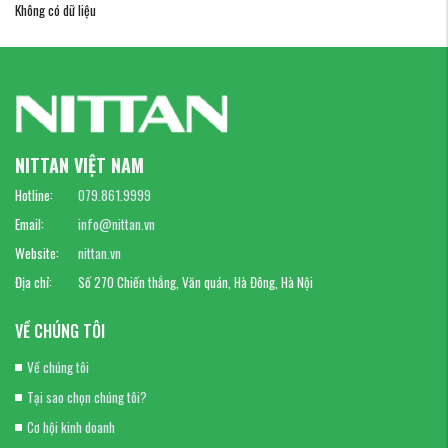
Không có dữ liệu
NITTAN VIỆT NAM
Hotline:
079.861.9999
Email:
info@nittan.vn
Website:
nittan.vn
Địa chỉ:
Số 270 Chiến thắng, Văn quán, Hà Đông, Hà Nội
VỀ CHÚNG TÔI
Về chúng tôi
Tại sao chọn chúng tôi?
Cơ hội kinh doanh