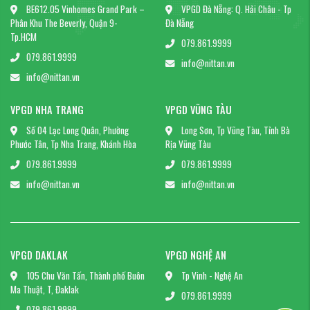
BE612.05 Vinhomes Grand Park –
VPGD Đà Nẵng: Q. Hải Châu - Tp
Phân Khu The Beverly, Quận 9-
Đà Nẵng
Tp.HCM
079.861.9999
079.861.9999
info@nittan.vn
info@nittan.vn
VPGD NHA TRANG
VPGD VŨNG TÀU
Số 04 Lạc Long Quân, Phường
Long Sơn, Tp Vũng Tàu, Tỉnh Bà
Phước Tân, Tp Nha Trang, Khánh Hòa
Rịa Vũng Tàu
079.861.9999
079.861.9999
info@nittan.vn
info@nittan.vn
VPGD DAKLAK
VPGD NGHỆ AN
105 Chu Văn Tấn, Thành phố Buôn
Tp Vinh - Nghệ An
Ma Thuật, T, Đaklak
079.861.9999
079.861.9999