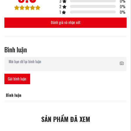
3
0
%
2
0
%
1
0
%
Đánh giá và nhận xét
Bình luận
Gửi bình luận
Bình luận
SẢN PHẨM ĐÃ XEM