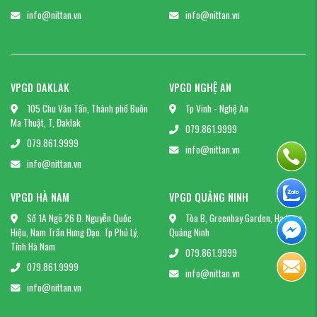
info@nittan.vn
info@nittan.vn
VPGD DAKLAK
VPGD NGHỆ AN
105 Chu Văn Tấn, Thành phố Buôn
Tp Vinh - Nghệ An
Ma Thuật, T, Đaklak
079.861.9999
079.861.9999
info@nittan.vn
info@nittan.vn
VPGD HÀ NAM
VPGD QUẢNG NINH
Số 1A Ngõ 26 Đ. Nguyễn Quốc
Tòa B, Greenbay Garden, Hạ Long,
Hiệu, Nam Trần Hưng Đạo. Tp Phủ Lý,
Quảng Ninh
Tỉnh Hà Nam
079.861.9999
079.861.9999
info@nittan.vn
info@nittan.vn