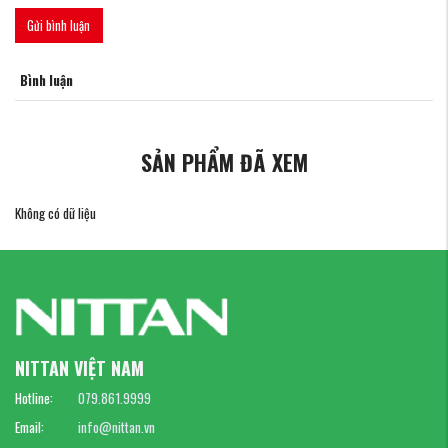
Gửi bình luận
Bình luận
SẢN PHẨM ĐÃ XEM
Không có dữ liệu
NITTAN VIỆT NAM
Hotline:
079.861.9999
Email:
info@nittan.vn