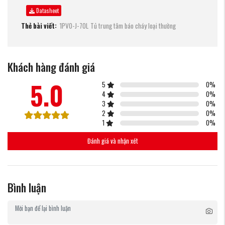
Datasheet
Thẻ bài viết:
1PV0-J-70L
Tủ trung tâm báo cháy loại thường
Khách hàng đánh giá
5.0
5
0
%
4
0
%
3
0
%
2
0
%
1
0
%
Đánh giá và nhận xét
Bình luận