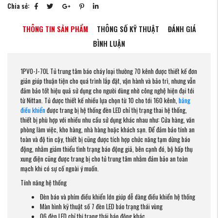
Chia sẻ:
THÔNG TIN SẢN PHẨM
THÔNG SỐ KỸ THUẬT
ĐÁNH GIÁ
BÌNH LUẬN
1PV0-J-70L Tủ trung tâm báo cháy loại thường 70 kênh được thiết kế đơn
giản giúp thuận tiện cho quá trình lắp đặt, vận hành và bảo trì, nhưng vẫn
đảm bảo tốt hiệu quả sử dụng cho người dùng nhờ công nghệ hiện đại tới
từ Nittan. Tủ được thiết kế nhiều lựa chọn từ 10 cho tới 160 kênh,
bảng
điều khiển
được trang bị hệ thống đèn LED chỉ thị trạng thai hệ thống,
thiết bị phù hợp với nhiều nhu cầu sử dụng khác nhau như: Cửa hàng, văn
phòng làm việc, kho hàng, nhà hàng hoặc khách sạn. Để đảm bảo tính an
toàn và độ tin cậy, thiết bị cũng được tích hợp chức năng tạm dừng báo
động, nhằm giảm thiểu tình trạng báo động giả, bên cạnh đó, bộ hấp thụ
xung điện cũng được trang bị cho tủ trung tâm nhằm đảm bảo an toàn
mạch khi có sự cố ngoài ý muốn.
Tính năng hệ thống
Đèn báo và phím điều khiển lớn giúp dễ dàng điều khiển hệ thống
Màn hình kỹ thuật số 7 đèn LED báo trạng thái vùng
06 đèn LED chỉ thị trạng thái báo động khác