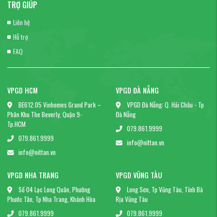
TRỢ GIÚP
Liên hệ
Hỗ trợ
FAQ
VPGD HCM
VPGD ĐÀ NẴNG
BE612.05 Vinhomes Grand Park –
VPGD Đà Nẵng: Q. Hải Châu - Tp
Phân Khu The Beverly, Quận 9-
Đà Nẵng
Tp.HCM
079.861.9999
079.861.9999
info@nittan.vn
info@nittan.vn
VPGD NHA TRANG
VPGD VŨNG TÀU
Số 04 Lạc Long Quân, Phường
Long Sơn, Tp Vũng Tàu, Tỉnh Bà
Phước Tân, Tp Nha Trang, Khánh Hòa
Rịa Vũng Tàu
079.861.9999
079.861.9999